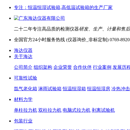
专注：恒温恒湿试验箱,高低温试验箱的生产厂家
二十二年专注高品质的检测仪器
研发、生产、计量和售后
全国官方24小时服务热线 (仪器询价_非标定制)
0769-8920
海达仪器
关于海达
公司简介
组织架构
企业荣誉
合作伙伴
行业案例
发展历
可靠性试验
氙气老化箱
淋雨试验箱
恒温恒湿箱
恒温恒湿房
冷热冲击
材料力学
单柱拉力机
双柱拉力机
电脑式拉力机
剥离试验机
包装行业