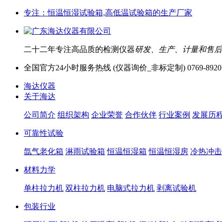
专注：恒温恒湿试验箱,高低温试验箱的生产厂家
二十二年专注高品质的检测仪器
研发、生产、计量和售后
全国官方24小时服务热线 (仪器询价_非标定制)
0769-8920
海达仪器
关于海达
公司简介
组织架构
企业荣誉
合作伙伴
行业案例
发展历
可靠性试验
氙气老化箱
淋雨试验箱
恒温恒湿箱
恒温恒湿房
冷热冲击
材料力学
单柱拉力机
双柱拉力机
电脑式拉力机
剥离试验机
包装行业