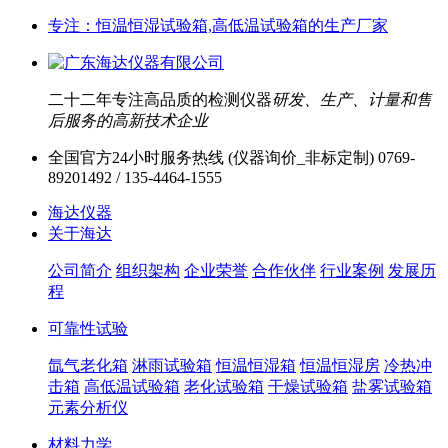
专注：恒温恒湿试验箱,高低温试验箱的生产厂家
二十二年专注高品质的检测仪器
研发、生产、计量和售
后服务的高新技术企业
全国官方24小时服务热线 (仪器询价_非标定制)
0769-
89201492 / 135-4464-1555
海达仪器
关于海达
公司简介
组织架构
企业荣誉
合作伙伴
行业案例
发展历
程
可靠性试验
氙气老化箱
淋雨试验箱
恒温恒湿箱
恒温恒湿房
冷热冲
击箱
高低温试验箱
老化试验箱
干燥试验箱
盐雾试验箱
元素分析仪
材料力学