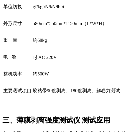
单位切换
gf/kgf/N/kN/lbf/t
外形尺寸
580mm*550mm*1150mm（L*W*H）
重 量
约68kg
电 源
1∮ AC 220V
整机功率
约500W
主要测试项目
胶粘带90度剥离、180度剥离、解卷力测试
三、薄膜剥离强度测试仪 测试应用