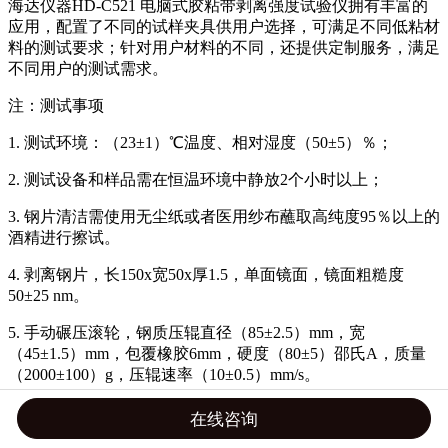
海达仪器HD-C521 电脑式胶粘带剥离强度试验仪拥有丰富的
应用，配置了不同的试样夹具供用户选择，可满足不同低粘材
料的测试要求；针对用户材料的不同，还提供定制服务，满足
不同用户的测试需求。
注：测试事项
1. 测试环境：（23±1）℃温度、相对湿度（50±5）％；
2. 测试设备和样品需在恒温环境中静放2个小时以上；
3. 钢片清洁需使用无尘纸或者医用纱布蘸取高纯度95％以上的
酒精进行擦试。
4. 剥离钢片，长150x宽50x厚1.5，单面镜面，镜面粗糙度
50±25 nm。
5. 手动碾压滚轮，钢质压辊直径（85±2.5）mm，宽
（45±1.5）mm，包覆橡胶6mm，硬度（80±5）邵氏A，质量
（2000±100）g，压辊速率（10±0.5）mm/s。
6. 90度剥离夹具，夹具可使剥离钢片相对于测试设备呈水平开
在线咨询
口，可随着夹具的移动而水平移动且保持90度剥离角度，测试