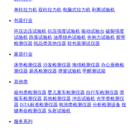
单柱拉力机
双柱拉力机
电脑式拉力机
剥离试验机
包装行业
环压边压试验机
抗压强度试验机
振动试验台
破裂强度
试验机
跌落试验机
油墨脱色试验机
夹抱力试验机
胶带
检测仪器
纸品类其他仪器
软包装测试仪器
家居行业
床垫检测仪器
沙发检测仪器
海绵检测仪器
办公座椅检
测仪器
厨具检测仪器
弹簧试验机
甲醛测试箱
其他类
箱包类检测仪器
婴儿童车检测仪器
自行车检测仪器
滑
板车检测仪器
其他检测仪器
冲击试验机
光学类检测仪
器
ISTA标准检测仪器
电池类检测仪器
分析检测设备
按
键寿命检测仪器
头盔试验机
服务系列