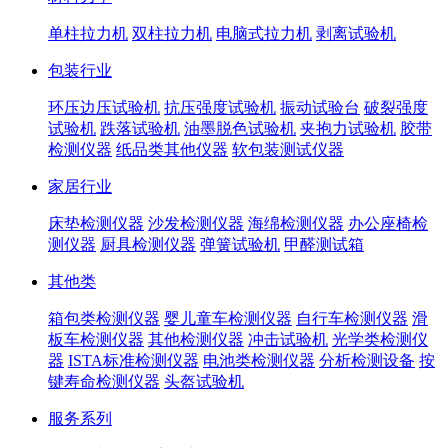
单柱拉力机
双柱拉力机
电脑式拉力机
剥离试验机
包装行业
环压边压试验机
抗压强度试验机
振动试验台
破裂强度
试验机
跌落试验机
油墨脱色试验机
夹抱力试验机
胶带
检测仪器
纸品类其他仪器
软包装测试仪器
家居行业
床垫检测仪器
沙发检测仪器
海绵检测仪器
办公座椅检
测仪器
厨具检测仪器
弹簧试验机
甲醛测试箱
其他类
箱包类检测仪器
婴儿童车检测仪器
自行车检测仪器
滑
板车检测仪器
其他检测仪器
冲击试验机
光学类检测仪
器
ISTA标准检测仪器
电池类检测仪器
分析检测设备
按
键寿命检测仪器
头盔试验机
服务系列