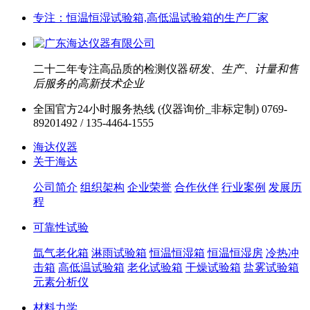
专注：恒温恒湿试验箱,高低温试验箱的生产厂家
二十二年专注高品质的检测仪器
研发、生产、计量和售
后服务的高新技术企业
全国官方24小时服务热线 (仪器询价_非标定制)
0769-
89201492 / 135-4464-1555
海达仪器
关于海达
公司简介
组织架构
企业荣誉
合作伙伴
行业案例
发展历
程
可靠性试验
氙气老化箱
淋雨试验箱
恒温恒湿箱
恒温恒湿房
冷热冲
击箱
高低温试验箱
老化试验箱
干燥试验箱
盐雾试验箱
元素分析仪
材料力学