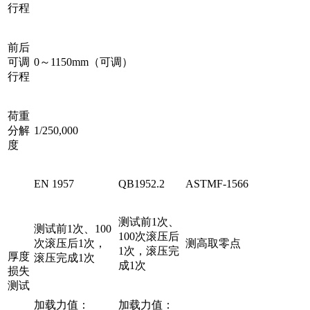
行程
前后
可调
0～1150mm（可调）
行程
荷重
分解
1/250,000
度
EN 1957
QB1952.2
ASTMF-1566
测试前1次、
测试前1次、100
100次滚压后
次滚压后1次，
测高取零点
1次，滚压完
厚度
滚压完成1次
成1次
损失
测试
加载力值：
加载力值：