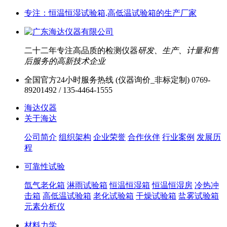
专注：恒温恒湿试验箱,高低温试验箱的生产厂家
二十二年专注高品质的检测仪器
研发、生产、计量和售
后服务的高新技术企业
全国官方24小时服务热线 (仪器询价_非标定制)
0769-
89201492 / 135-4464-1555
海达仪器
关于海达
公司简介
组织架构
企业荣誉
合作伙伴
行业案例
发展历
程
可靠性试验
氙气老化箱
淋雨试验箱
恒温恒湿箱
恒温恒湿房
冷热冲
击箱
高低温试验箱
老化试验箱
干燥试验箱
盐雾试验箱
元素分析仪
材料力学