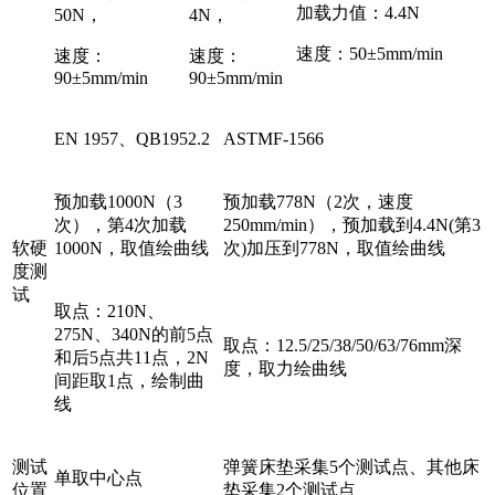
加载力值：4.4N
50N，
4N，
速度：50±5mm/min
速度：
速度：
90±5mm/min
90±5mm/min
EN 1957、QB1952.2
ASTMF-1566
预加载1000N（3
预加载778N（2次，速度
次），第4次加载
250mm/min），预加载到4.4N(第3
软硬
1000N，取值绘曲线
次)加压到778N，取值绘曲线
度测
试
取点：210N、
275N、340N的前5点
取点：12.5/25/38/50/63/76mm深
和后5点共11点，2N
度，取力绘曲线
间距取1点，绘制曲
线
测试
弹簧床垫采集5个测试点、其他床
单取中心点
位置
垫采集2个测试点