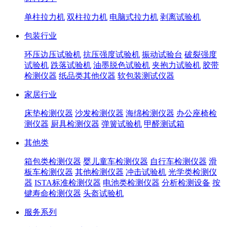
单柱拉力机
双柱拉力机
电脑式拉力机
剥离试验机
包装行业
环压边压试验机
抗压强度试验机
振动试验台
破裂强度
试验机
跌落试验机
油墨脱色试验机
夹抱力试验机
胶带
检测仪器
纸品类其他仪器
软包装测试仪器
家居行业
床垫检测仪器
沙发检测仪器
海绵检测仪器
办公座椅检
测仪器
厨具检测仪器
弹簧试验机
甲醛测试箱
其他类
箱包类检测仪器
婴儿童车检测仪器
自行车检测仪器
滑
板车检测仪器
其他检测仪器
冲击试验机
光学类检测仪
器
ISTA标准检测仪器
电池类检测仪器
分析检测设备
按
键寿命检测仪器
头盔试验机
服务系列