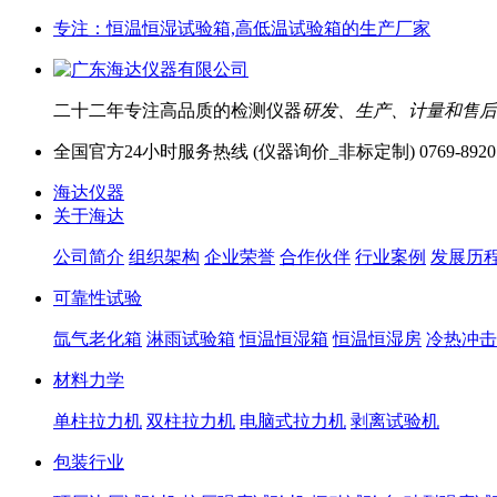
专注：恒温恒湿试验箱,高低温试验箱的生产厂家
二十二年专注高品质的检测仪器
研发、生产、计量和售后
全国官方24小时服务热线 (仪器询价_非标定制)
0769-8920
海达仪器
关于海达
公司简介
组织架构
企业荣誉
合作伙伴
行业案例
发展历
可靠性试验
氙气老化箱
淋雨试验箱
恒温恒湿箱
恒温恒湿房
冷热冲击
材料力学
单柱拉力机
双柱拉力机
电脑式拉力机
剥离试验机
包装行业