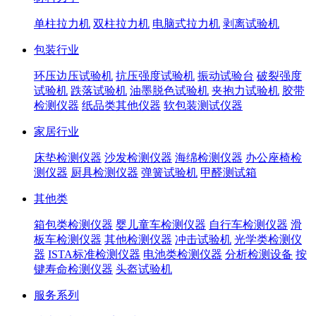
单柱拉力机
双柱拉力机
电脑式拉力机
剥离试验机
包装行业
环压边压试验机
抗压强度试验机
振动试验台
破裂强度
试验机
跌落试验机
油墨脱色试验机
夹抱力试验机
胶带
检测仪器
纸品类其他仪器
软包装测试仪器
家居行业
床垫检测仪器
沙发检测仪器
海绵检测仪器
办公座椅检
测仪器
厨具检测仪器
弹簧试验机
甲醛测试箱
其他类
箱包类检测仪器
婴儿童车检测仪器
自行车检测仪器
滑
板车检测仪器
其他检测仪器
冲击试验机
光学类检测仪
器
ISTA标准检测仪器
电池类检测仪器
分析检测设备
按
键寿命检测仪器
头盔试验机
服务系列