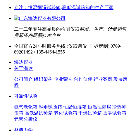
专注：恒温恒湿试验箱,高低温试验箱的生产厂家
二十二年专注高品质的检测仪器
研发、生产、计量和售
后服务的高新技术企业
全国官方24小时服务热线 (仪器询价_非标定制)
0769-
89201492 / 135-4464-1555
海达仪器
关于海达
公司简介
组织架构
企业荣誉
合作伙伴
行业案例
发展历
程
可靠性试验
氙气老化箱
淋雨试验箱
恒温恒湿箱
恒温恒湿房
冷热冲
击箱
高低温试验箱
老化试验箱
干燥试验箱
盐雾试验箱
元素分析仪
材料力学