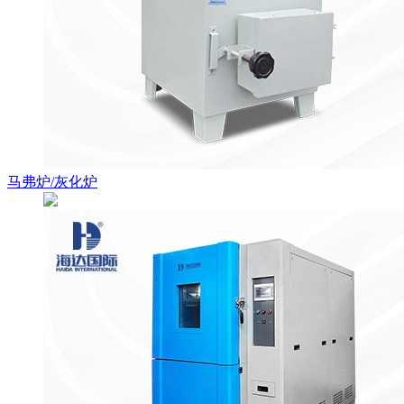
马弗炉/灰化炉