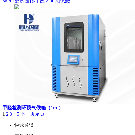
5m³甲醛试验箱/甲醛VOC测试舱
甲醛检测环境气候箱（1m³）
1
2
3
4
5
下一页
尾页
快速通道