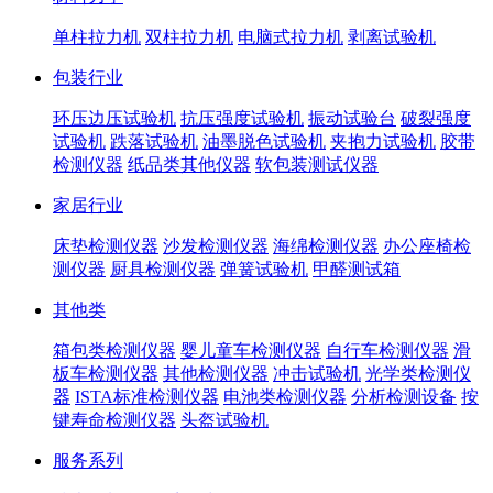
单柱拉力机
双柱拉力机
电脑式拉力机
剥离试验机
包装行业
环压边压试验机
抗压强度试验机
振动试验台
破裂强度
试验机
跌落试验机
油墨脱色试验机
夹抱力试验机
胶带
检测仪器
纸品类其他仪器
软包装测试仪器
家居行业
床垫检测仪器
沙发检测仪器
海绵检测仪器
办公座椅检
测仪器
厨具检测仪器
弹簧试验机
甲醛测试箱
其他类
箱包类检测仪器
婴儿童车检测仪器
自行车检测仪器
滑
板车检测仪器
其他检测仪器
冲击试验机
光学类检测仪
器
ISTA标准检测仪器
电池类检测仪器
分析检测设备
按
键寿命检测仪器
头盔试验机
服务系列