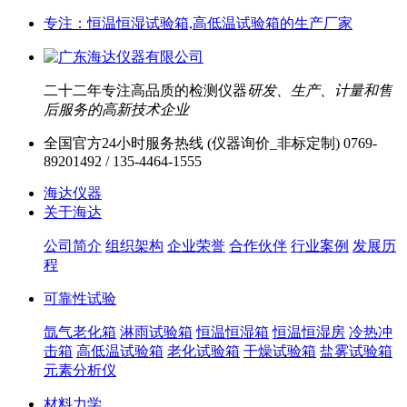
专注：恒温恒湿试验箱,高低温试验箱的生产厂家
二十二年专注高品质的检测仪器
研发、生产、计量和售
后服务的高新技术企业
全国官方24小时服务热线 (仪器询价_非标定制)
0769-
89201492 / 135-4464-1555
海达仪器
关于海达
公司简介
组织架构
企业荣誉
合作伙伴
行业案例
发展历
程
可靠性试验
氙气老化箱
淋雨试验箱
恒温恒湿箱
恒温恒湿房
冷热冲
击箱
高低温试验箱
老化试验箱
干燥试验箱
盐雾试验箱
元素分析仪
材料力学