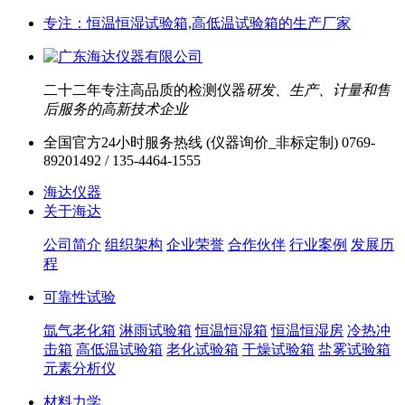
专注：恒温恒湿试验箱,高低温试验箱的生产厂家
二十二年专注高品质的检测仪器
研发、生产、计量和售
后服务的高新技术企业
全国官方24小时服务热线 (仪器询价_非标定制)
0769-
89201492 / 135-4464-1555
海达仪器
关于海达
公司简介
组织架构
企业荣誉
合作伙伴
行业案例
发展历
程
可靠性试验
氙气老化箱
淋雨试验箱
恒温恒湿箱
恒温恒湿房
冷热冲
击箱
高低温试验箱
老化试验箱
干燥试验箱
盐雾试验箱
元素分析仪
材料力学