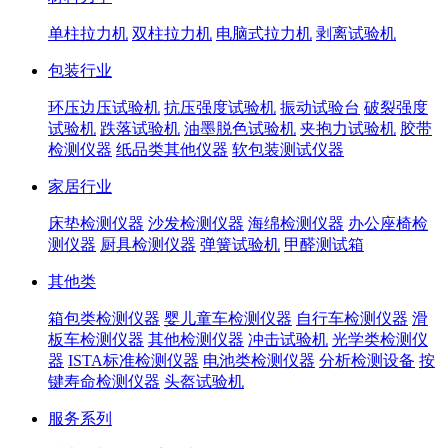
单柱拉力机
双柱拉力机
电脑式拉力机
剥离试验机
包装行业
环压边压试验机
抗压强度试验机
振动试验台
破裂强度
试验机
跌落试验机
油墨脱色试验机
夹抱力试验机
胶带
检测仪器
纸品类其他仪器
软包装测试仪器
家居行业
床垫检测仪器
沙发检测仪器
海绵检测仪器
办公座椅检
测仪器
厨具检测仪器
弹簧试验机
甲醛测试箱
其他类
箱包类检测仪器
婴儿童车检测仪器
自行车检测仪器
滑
板车检测仪器
其他检测仪器
冲击试验机
光学类检测仪
器
ISTA标准检测仪器
电池类检测仪器
分析检测设备
按
键寿命检测仪器
头盔试验机
服务系列