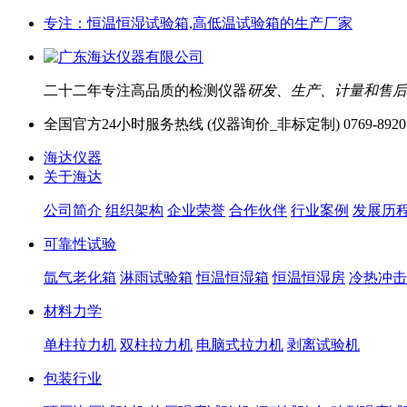
专注：恒温恒湿试验箱,高低温试验箱的生产厂家
二十二年专注高品质的检测仪器
研发、生产、计量和售后
全国官方24小时服务热线 (仪器询价_非标定制)
0769-8920
海达仪器
关于海达
公司简介
组织架构
企业荣誉
合作伙伴
行业案例
发展历
可靠性试验
氙气老化箱
淋雨试验箱
恒温恒湿箱
恒温恒湿房
冷热冲击
材料力学
单柱拉力机
双柱拉力机
电脑式拉力机
剥离试验机
包装行业