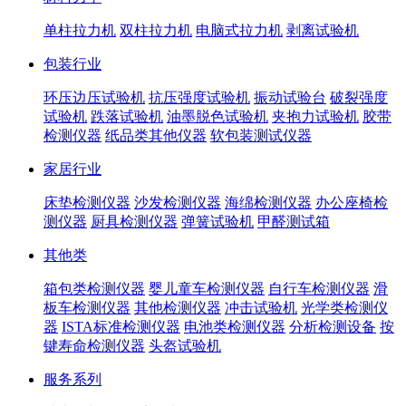
单柱拉力机
双柱拉力机
电脑式拉力机
剥离试验机
包装行业
环压边压试验机
抗压强度试验机
振动试验台
破裂强度
试验机
跌落试验机
油墨脱色试验机
夹抱力试验机
胶带
检测仪器
纸品类其他仪器
软包装测试仪器
家居行业
床垫检测仪器
沙发检测仪器
海绵检测仪器
办公座椅检
测仪器
厨具检测仪器
弹簧试验机
甲醛测试箱
其他类
箱包类检测仪器
婴儿童车检测仪器
自行车检测仪器
滑
板车检测仪器
其他检测仪器
冲击试验机
光学类检测仪
器
ISTA标准检测仪器
电池类检测仪器
分析检测设备
按
键寿命检测仪器
头盔试验机
服务系列