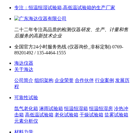
专注：恒温恒湿试验箱,高低温试验箱的生产厂家
二十二年专注高品质的检测仪器
研发、生产、计量和售
后服务的高新技术企业
全国官方24小时服务热线 (仪器询价_非标定制)
0769-
89201492 / 135-4464-1555
海达仪器
关于海达
公司简介
组织架构
企业荣誉
合作伙伴
行业案例
发展历
程
可靠性试验
氙气老化箱
淋雨试验箱
恒温恒湿箱
恒温恒湿房
冷热冲
击箱
高低温试验箱
老化试验箱
干燥试验箱
盐雾试验箱
元素分析仪
材料力学