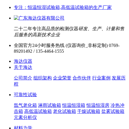
专注：恒温恒湿试验箱,高低温试验箱的生产厂家
二十二年专注高品质的检测仪器
研发、生产、计量和售
后服务的高新技术企业
全国官方24小时服务热线 (仪器询价_非标定制)
0769-
89201492 / 135-4464-1555
海达仪器
关于海达
公司简介
组织架构
企业荣誉
合作伙伴
行业案例
发展历
程
可靠性试验
氙气老化箱
淋雨试验箱
恒温恒湿箱
恒温恒湿房
冷热冲
击箱
高低温试验箱
老化试验箱
干燥试验箱
盐雾试验箱
元素分析仪
材料力学