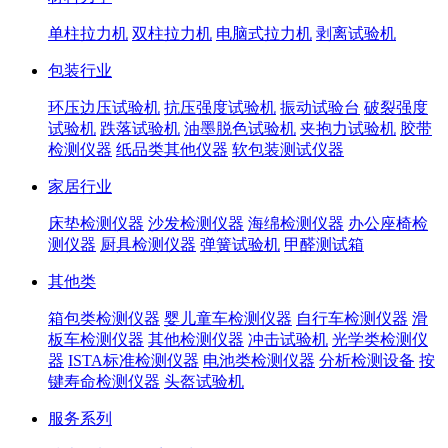
单柱拉力机
双柱拉力机
电脑式拉力机
剥离试验机
包装行业
环压边压试验机
抗压强度试验机
振动试验台
破裂强度
试验机
跌落试验机
油墨脱色试验机
夹抱力试验机
胶带
检测仪器
纸品类其他仪器
软包装测试仪器
家居行业
床垫检测仪器
沙发检测仪器
海绵检测仪器
办公座椅检
测仪器
厨具检测仪器
弹簧试验机
甲醛测试箱
其他类
箱包类检测仪器
婴儿童车检测仪器
自行车检测仪器
滑
板车检测仪器
其他检测仪器
冲击试验机
光学类检测仪
器
ISTA标准检测仪器
电池类检测仪器
分析检测设备
按
键寿命检测仪器
头盔试验机
服务系列