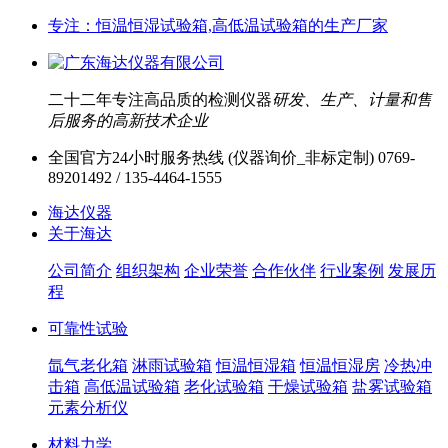
专注：恒温恒湿试验箱,高低温试验箱的生产厂家
二十二年专注高品质的检测仪器
研发、生产、计量和售
后服务的高新技术企业
全国官方24小时服务热线 (仪器询价_非标定制)
0769-
89201492 / 135-4464-1555
海达仪器
关于海达
公司简介
组织架构
企业荣誉
合作伙伴
行业案例
发展历
程
可靠性试验
氙气老化箱
淋雨试验箱
恒温恒湿箱
恒温恒湿房
冷热冲
击箱
高低温试验箱
老化试验箱
干燥试验箱
盐雾试验箱
元素分析仪
材料力学