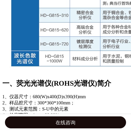
一、荧光光谱仪(ROHS光谱仪)简介
1、仪器尺寸：680(W)x400(D)x390(H)mm
2、样品腔尺寸：300*360*100mm；
3、测试元素范围：S-U中的元素
4、检测范围：1ppm-99.99%
6、测试样品类型：固体、粉末和液体
在线咨询
7、测量时间 ：120-400s ( 系统自动调整 )