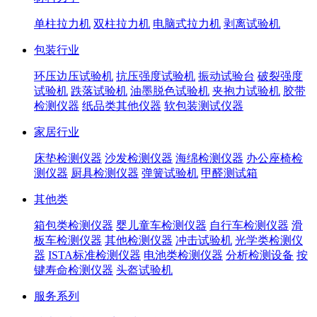
单柱拉力机
双柱拉力机
电脑式拉力机
剥离试验机
包装行业
环压边压试验机
抗压强度试验机
振动试验台
破裂强度
试验机
跌落试验机
油墨脱色试验机
夹抱力试验机
胶带
检测仪器
纸品类其他仪器
软包装测试仪器
家居行业
床垫检测仪器
沙发检测仪器
海绵检测仪器
办公座椅检
测仪器
厨具检测仪器
弹簧试验机
甲醛测试箱
其他类
箱包类检测仪器
婴儿童车检测仪器
自行车检测仪器
滑
板车检测仪器
其他检测仪器
冲击试验机
光学类检测仪
器
ISTA标准检测仪器
电池类检测仪器
分析检测设备
按
键寿命检测仪器
头盔试验机
服务系列