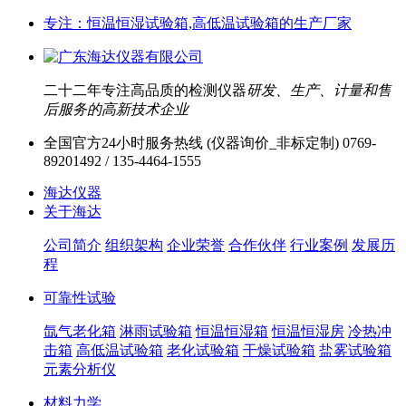
专注：恒温恒湿试验箱,高低温试验箱的生产厂家
二十二年专注高品质的检测仪器
研发、生产、计量和售
后服务的高新技术企业
全国官方24小时服务热线 (仪器询价_非标定制)
0769-
89201492 / 135-4464-1555
海达仪器
关于海达
公司简介
组织架构
企业荣誉
合作伙伴
行业案例
发展历
程
可靠性试验
氙气老化箱
淋雨试验箱
恒温恒湿箱
恒温恒湿房
冷热冲
击箱
高低温试验箱
老化试验箱
干燥试验箱
盐雾试验箱
元素分析仪
材料力学