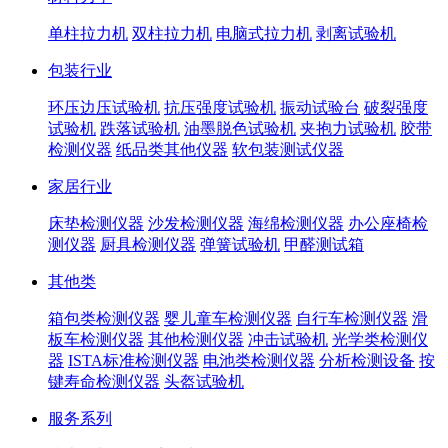
单柱拉力机
双柱拉力机
电脑式拉力机
剥离试验机
包装行业
环压边压试验机
抗压强度试验机
振动试验台
破裂强度
试验机
跌落试验机
油墨脱色试验机
夹抱力试验机
胶带
检测仪器
纸品类其他仪器
软包装测试仪器
家居行业
床垫检测仪器
沙发检测仪器
海绵检测仪器
办公座椅检
测仪器
厨具检测仪器
弹簧试验机
甲醛测试箱
其他类
箱包类检测仪器
婴儿童车检测仪器
自行车检测仪器
滑
板车检测仪器
其他检测仪器
冲击试验机
光学类检测仪
器
ISTA标准检测仪器
电池类检测仪器
分析检测设备
按
键寿命检测仪器
头盔试验机
服务系列