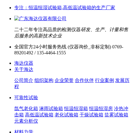
专注：恒温恒湿试验箱,高低温试验箱的生产厂家
二十二年专注高品质的检测仪器
研发、生产、计量和售
后服务的高新技术企业
全国官方24小时服务热线 (仪器询价_非标定制)
0769-
89201492 / 135-4464-1555
海达仪器
关于海达
公司简介
组织架构
企业荣誉
合作伙伴
行业案例
发展历
程
可靠性试验
氙气老化箱
淋雨试验箱
恒温恒湿箱
恒温恒湿房
冷热冲
击箱
高低温试验箱
老化试验箱
干燥试验箱
盐雾试验箱
元素分析仪
材料力学