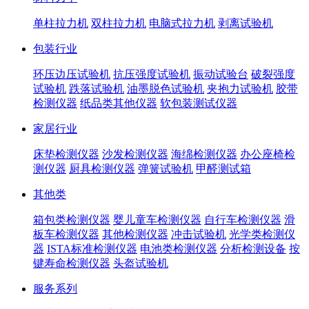
单柱拉力机
双柱拉力机
电脑式拉力机
剥离试验机
包装行业
环压边压试验机
抗压强度试验机
振动试验台
破裂强度
试验机
跌落试验机
油墨脱色试验机
夹抱力试验机
胶带
检测仪器
纸品类其他仪器
软包装测试仪器
家居行业
床垫检测仪器
沙发检测仪器
海绵检测仪器
办公座椅检
测仪器
厨具检测仪器
弹簧试验机
甲醛测试箱
其他类
箱包类检测仪器
婴儿童车检测仪器
自行车检测仪器
滑
板车检测仪器
其他检测仪器
冲击试验机
光学类检测仪
器
ISTA标准检测仪器
电池类检测仪器
分析检测设备
按
键寿命检测仪器
头盔试验机
服务系列